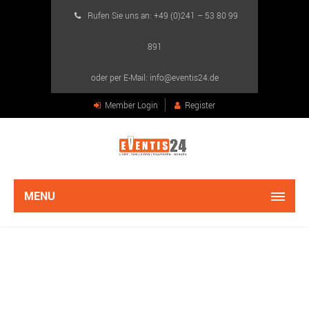
Rufen Sie uns an: +49 (0)241 – 53 80 99
891
oder per E-Mail: info@eventis24.de
Member Login
Register
MENU